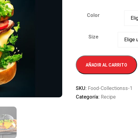
Color
Size
Super
AÑADIR AL CARRITO
Beekon
cantidad
SKU:
Food-Collectionss-1
Categoría:
Recipe