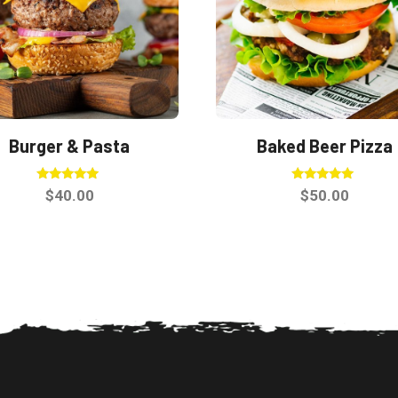
Burger & Pasta
Baked Beer Pizza
Valorado en
Valorado en
$
40.00
$
50.00
5.00
5.00
de 5
de 5
Este
producto
tiene
múltiples
variantes.
Las
opciones