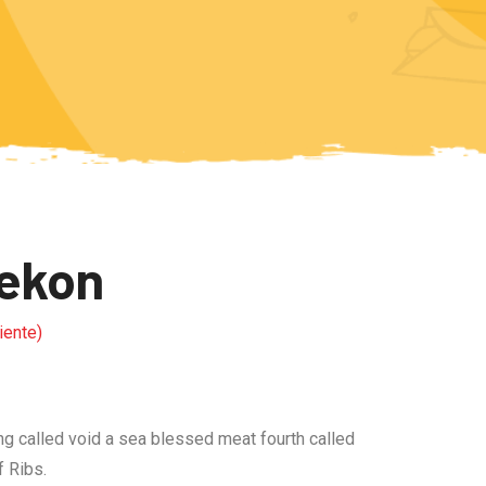
ekon
iente)
ng called void a sea blessed meat fourth called
 Ribs.