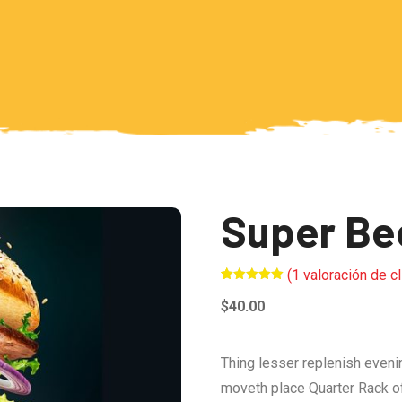
Super Be
(
1
valoración de cl
Valorado
1
5.00
sobre
$
40.00
5 basado
en
puntuación
de cliente
Thing lesser replenish eveni
moveth place Quarter Rack of