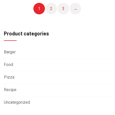
tiene
múltiples
1
2
3
→
variantes.
Las
opciones
Product categories
se
pueden
elegir
Barger
en
Food
la
página
Pizza
de
producto
Recipe
Uncategorized