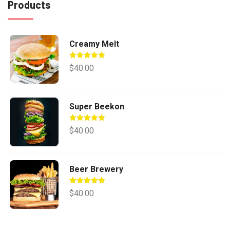
Products
Creamy Melt
Valorado en
$
40.00
5.00
de 5
Super Beekon
Valorado en
$
40.00
5.00
de 5
Beer Brewery
Valorado en
$
40.00
5.00
de 5